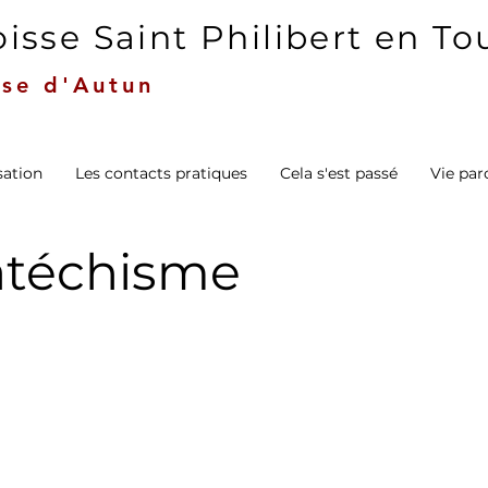
isse Saint Philibert en T
se d'Autun
sation
Les contacts pratiques
Cela s'est passé
Vie par
atéchisme