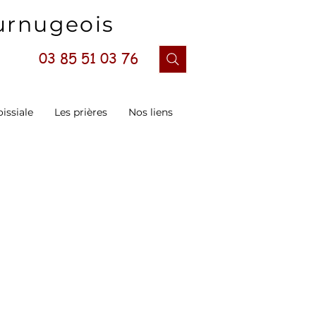
ournugeois
03 85 51 03 76
oissiale
Les prières
Nos liens