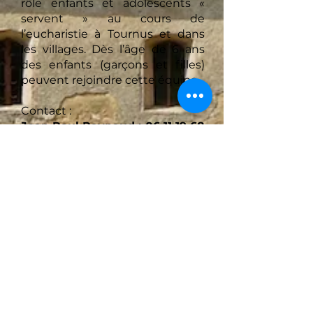
rôle enfants et adolescents «
servent » au cours de
l’eucharistie à Tournus et dans
les villages. Dès l’âge de 6 ans
des enfants (garçons et filles)
peuvent rejoindre cette équipe.
Contact :
Jean Paul Raynaud :
06 11 19 68
54