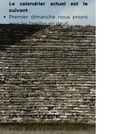
Le calendrier actuel est le
suivant
:
Premier dimanche nous prions
avec les familles en deuil.
Un dimanche par mois nous
prions avec les enfants du
catéchisme.
Les autres dimanches avec les
équipes liturgiques en place
L’orgue de l’Abbaye est tenu à
tour de rôle :
Jean Louis Bertucat
Gérard Goudet
Bernard Marthouret
Daniel Roy
Les servants d’autel
Une équipe d’enfants de chœur
existe dans la paroisse. A tour de