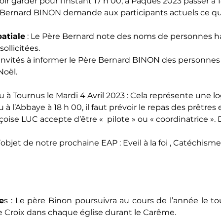
ir garder pour l’instant 17 h 00, à Pâques 2023 passer à 1
e Bernard BINON demande aux participants actuels ce qui
atiale
 : Le Père Bernard note des noms de personnes ha
ollicitées.
 invités à informer le Père Bernard BINON des personnes
 Noël.
lieu à Tournus le Mardi 4 Avril 2023 : Cela représente une 
 à l’Abbaye à 18 h 00, il faut prévoir le repas des prêtres 
oise LUC accepte d’être «  pilote » ou « coordinatrice »
l’objet de notre prochaine EAP : Eveil à la foi , Catéchism
e
s : Le père Binon poursuivra au cours de l’année le tou
 Croix dans chaque église durant le Carême.