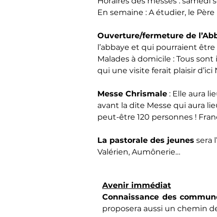
Horaires des messes : samedi so
En semaine : A étudier, le Pèr
Ouverture/fermeture de l’Abb
l’abbaye et qui pourraient être s
Malades à domicile : Tous sont
qui une visite ferait plaisir d’ici
Messe Chrismale
 : Elle aura 
avant la dite Messe qui aura lieu
peut-être 120 personnes ! Franç
La pastorale des jeunes
 sera 
Valérien, Aumônerie… 
Avenir immédiat
Connaissance des commun
proposera aussi un chemin de