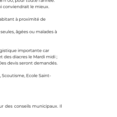
8 h 00, pour toute l’année.
 conviendrait le mieux.
bitant à proximité de 
 seules, âgées ou malades à 
logistique importante car 
et des diacres le Mardi midi ; 
. Des devis seront demandés.
e, Scoutisme, Ecole Saint-
r des conseils municipaux. Il 