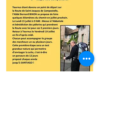
< Retour
Paroisse Saint Philibert de Tournus
Accueil
12 Place des Arts 71700 Tournus
Mail
Téléphone
03 85 51 03 76
Mentions légales
Politique de confidentialité