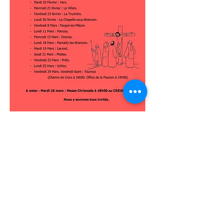
< Retour
Paroisse Saint Philibert de Tournus
Accueil
12 Place des Arts 71700 Tournus
Mail
Téléphone
03 85 51 03 76
Mentions légales
Politique de confidentialité