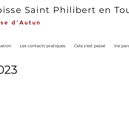
isse Saint Philibert en T
se d'Autun
sation
Les contacts pratiques
Cela s'est passé
Vie par
023