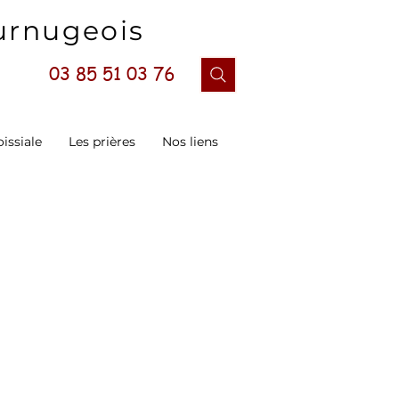
ournugeois
03 85 51 03 76
oissiale
Les prières
Nos liens